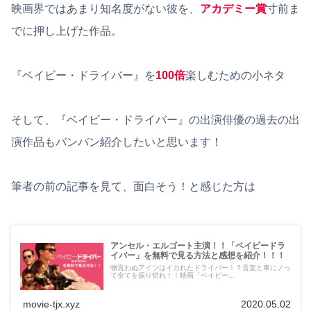
映画界ではあまり知名度がない彼を、
アカデミー賞
寸前ま
でに押し上げた作品。
『ベイビー・ドライバー』を
100
倍
楽しむための小ネタ
そして、『ベイビー・ドライバー』の出演俳優の過去の出
演作品もバンバン紹介したいと思います！
筆者の前の記事を見て、面白そう！と感じた方は
アンセル・エルゴート主演！！「ベイビードラ
イバー」を無料で見る方法と感想を紹介！！！
物言わぬアイツはイカれたドライバー！？音楽と車にノっ
て全てを振り切れ！！映画「ベイビー...
movie-tjx.xyz
2020.05.02