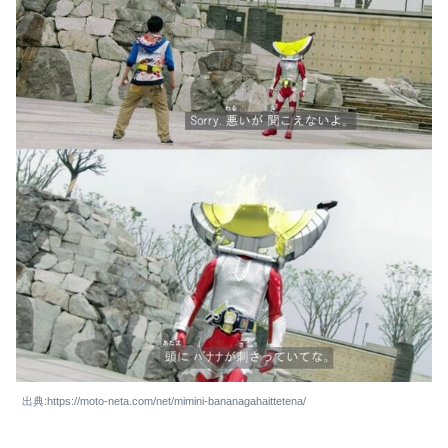
出典:https://moto-neta.com/net/mimini-bananagahaittetena/