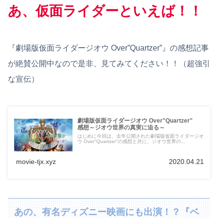
あ、仮面ライダーといえば！！
『劇場版仮面ライダージオウ Over”Quartzer”』の感想記事
が絶賛公開中なので是非、見てみてください！！（超強引
な宣伝）
劇場版仮面ライダージオウ Over"Quartzer"
感想～ジオウ世界の真実に迫る～
はじめに今回は、去年公開された劇場版仮面ライダージオ
ウ Over"Quartzer"の感想と共に、ジオウ世界の...
movie-tjx.xyz
2020.04.21
あの、有名ディズニー映画にも出演！？『ベ