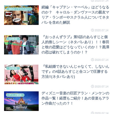
2020.07.14
続編「キャプテン・マーベル」はどうなる
MCU（マーベル）
のか？ キャロル・ダンヴァースの親友マ
リア・ランボーやスクラル人についてネタ
バレを含めた解説
2020.07.14
『おっさんずラブ』第5話のあらすじと個
SF映画
人的推しシーン（ネタバレあり）！！春田
と牧の恋愛はどうなっていくのか！？黒澤
の恋は破れてしまうのか！？
2020.07.14
『私結婚できないんじゃなくて、しないん
SF映画
です』の4話あらすじと合コンで圧勝する
方法!!(ネタバレあり)
2020.07.14
ディズニー音楽の巨匠アラン・メンケンの
アニメ映画
作品一覧！経歴もご紹介！あの音楽もアラ
ン作曲だったの？！
2020.07.14