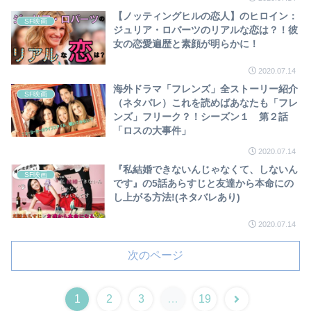
【ノッティングヒルの恋人】のヒロイン：
SF映画
ジュリア・ロバーツのリアルな恋は？！彼
女の恋愛遍歴と素顔が明らかに！
2020.07.14
海外ドラマ「フレンズ」全ストーリー紹介
SF映画
（ネタバレ）これを読めばあなたも「フレ
ンズ」フリーク？！シーズン１ 第２話
「ロスの大事件」
2020.07.14
『私結婚できないんじゃなくて、しないん
SF映画
です』の5話あらすじと友達から本命にの
し上がる方法!(ネタバレあり)
2020.07.14
次のページ
1
2
3
…
19