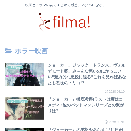
映画とドラマのあらすじから感想、ネタバレなど。
ホラー映画
ジョーカー、ジャック・トランス、ヴォル
SF映画
デモート卿、み～んな悪いのにかっこい
い‼魅力的な悪役に迫る‼これを見ればあな
たも悪役のトリコ!?
2020.06.10
『ジョーカー』徹底考察!ラストは実はコ
ホラー映画
メディ?他のバットマンシリーズとの繋が
りは?
2020.05.31
『ジョーカー』の感想やあらすじ!注目ポ