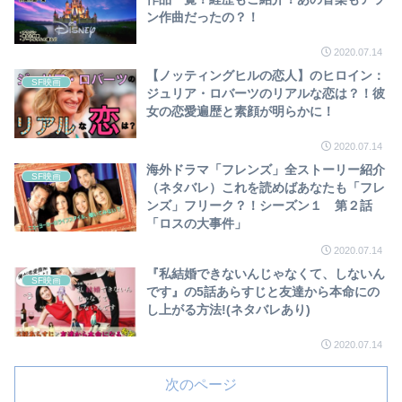
ン作曲だったの？！
2020.07.14
【ノッティングヒルの恋人】のヒロイン：
SF映画
ジュリア・ロバーツのリアルな恋は？！彼
女の恋愛遍歴と素顔が明らかに！
2020.07.14
海外ドラマ「フレンズ」全ストーリー紹介
SF映画
（ネタバレ）これを読めばあなたも「フレ
ンズ」フリーク？！シーズン１ 第２話
「ロスの大事件」
2020.07.14
『私結婚できないんじゃなくて、しないん
SF映画
です』の5話あらすじと友達から本命にの
し上がる方法!(ネタバレあり)
2020.07.14
次のページ