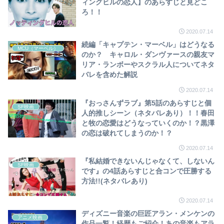
ィングヒルの恋人】のあらすじと見どこ
ろ！！
2020.07.14
続編「キャプテン・マーベル」はどうなる
MCU（マーベル）
のか？ キャロル・ダンヴァースの親友マ
リア・ランボーやスクラル人についてネタ
バレを含めた解説
2020.07.14
『おっさんずラブ』第5話のあらすじと個
SF映画
人的推しシーン（ネタバレあり）！！春田
と牧の恋愛はどうなっていくのか！？黒澤
の恋は破れてしまうのか！？
2020.07.14
『私結婚できないんじゃなくて、しないん
SF映画
です』の4話あらすじと合コンで圧勝する
方法!!(ネタバレあり)
2020.07.14
ディズニー音楽の巨匠アラン・メンケンの
アニメ映画
作品一覧！経歴もご紹介！あの音楽もアラ