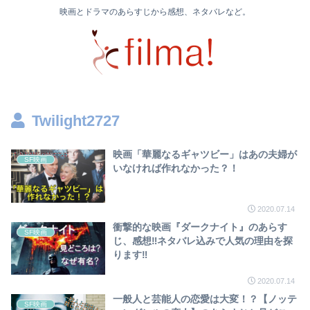
映画とドラマのあらすじから感想、ネタバレなど。
Twilight2727
映画「華麗なるギャツビー」はあの夫婦が
SF映画
いなければ作れなかった？！
2020.07.14
衝撃的な映画『ダークナイト』のあらす
SF映画
じ、感想‼ネタバレ込みで人気の理由を探
ります‼
2020.07.14
一般人と芸能人の恋愛は大変！？【ノッテ
SF映画