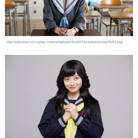
http://playnews.xsrv.jp/wp-content/uploads/2018/07/kyoukaraoreha-KV03.png