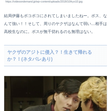
https://videoondemand.jp/wp-content/uploads/2018/10/kyo10.jpg
結局伊藤もボコボコにされてしまいましたねー。ボス、な
んて強い！！そして、周りのヤクザはなんて弱い…相手は
高校生なのに。ボスが無千切れるのも無理はない。
ヤクザのアジトに侵入？！生きて帰れる
か？！(ネタバレあり)