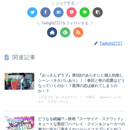
シェアする
Twilight2727をフォローする
Twilight2727
関連記事
『おっさんずラブ』第5話のあらすじと個人的推し
SF映画
シーン（ネタバレあり）！！春田と牧の恋愛はどう
なっていくのか！？黒澤の恋は破れてしまうの
か！？
これまでの『おっさんずラブ』！！ 引用元 『dmenuニュース』
より モテないポンコ...
どうなる続編!?～映画『スーサイド・スクワッド』
SF映画
キュートな悪役♡ハーレイ・クイン＆ジョーカーの
魅力に迫る♡著名人のハーレイコスプレまとめ◇