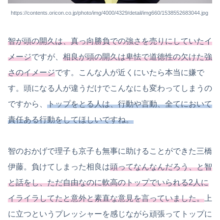
https://contents.oricon.co.jp/photo/img/4000/4329/detail/img660/1538552683044.jpg
智が頭の開久は、真っ向勝負での強さを売りにしていたイ
メージ
ですが、
相良が頭の開久は卑怯で道徳性の欠けた強
さのイメージ
です。こんな人が近くにいたら本当に嫌で
す。頭になる人が違うだけでこんなにも変わってしまうの
ですから、
トップをとる人は、行動や言動、全てにおいて
責任ある行動をしてほしいですね。
智のおかげで理子も京子も無事に助けることができた三橋
伊藤。負けてしまった相良は
頭ってなんなんだろう、と智
と話をし、ただ自由なのに軟高のトップでいられる2人に
イライラしてたと意外と素直な意見を言っていました。
上
に立つというプレッシャーを感じながら頑張ってトップに