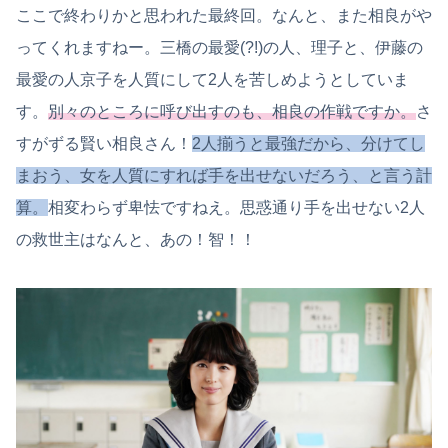
ここで終わりかと思われた最終回。なんと、また相良がや
ってくれますねー。三橋の最愛(?!)の人、理子と、伊藤の
最愛の人京子を人質にして2人を苦しめようとしていま
す。
別々のところに呼び出すのも、相良の作戦ですか。
さ
すがずる賢い相良さん！
2人揃うと最強だから、分けてし
まおう、女を人質にすれば手を出せないだろう、と言う計
算。
相変わらず卑怯ですねえ。思惑通り手を出せない2人
の救世主はなんと、あの！智！！