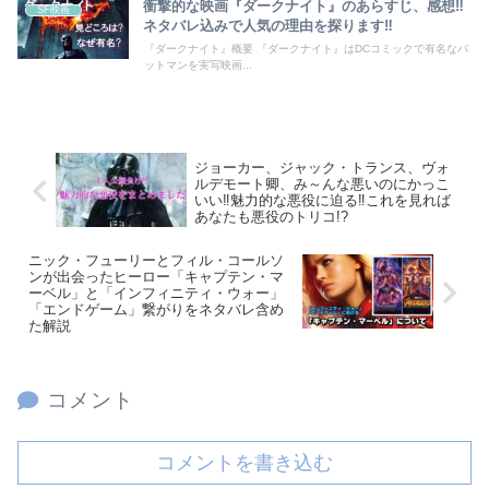
衝撃的な映画『ダークナイト』のあらすじ、感想‼
SF映画
ネタバレ込みで人気の理由を探ります‼
『ダークナイト』概要 『ダークナイト』はDCコミックで有名なバ
ットマンを実写映画...
ジョーカー、ジャック・トランス、ヴォ
ルデモート卿、み～んな悪いのにかっこ
いい‼魅力的な悪役に迫る‼これを見れば
あなたも悪役のトリコ!?
ニック・フューリーとフィル・コールソ
ンが出会ったヒーロー「キャプテン・マ
ーベル」と「インフィニティ・ウォー」
「エンドゲーム」繋がりをネタバレ含め
た解説
コメント
コメントを書き込む