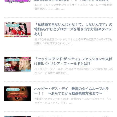
あらすじ ルイジアナ州ブラックサイトに在る”ベル・レーヴ極悪犯
収容施設”。ここには、...
『私結婚できないんじゃなくて、しないんです』の
SF映画
9話あらすじとプロポーズを引き出す方法(ネタバレ
あり)
超ドSな毒舌恋愛スペシャリストによるリアル恋愛テクがSNSでも
話題♪ 『私結婚できないんじゃ...
「セックス アンド ザ シティ」ファッションの火付
SF映画
け役!!パトリシア・フィールドとは!?
パトリシア・フィールドって何者!? 御年78歳バリバリ現役!!真っ赤
なヘアーと奇抜で個性的な...
ハッピー・デス・デイ 最高のタイムループホラ
SF映画
ー！！ 〜あらすじから動画視聴方法まで〜
今回紹介させていただくのは、最高のタイムループホラー！ 『ハ
ッピー・デス・デイ』です。 ...