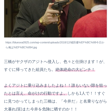
https://bluesea0925.com/wp-content/uploads/2018/12/城田優%EF%BC%88今日か
ら俺は%EF%BC%894.jpg
三橋がヤクザのアジトへ侵入し、色々と仕掛けます！が、
すぐに帰ってきた組員たち。
絶体絶命の大ピンチ！
よくアジトに乗り込みましたよね！！誰もいない隙を狙っ
たとは言え、命がけの行動ですよ。
しかも1人で！！すぐ
に見つかってしまった三橋は、「今井だ」と名乗りながら
大暴れ(笑)また今井を危険に晒すのか！！