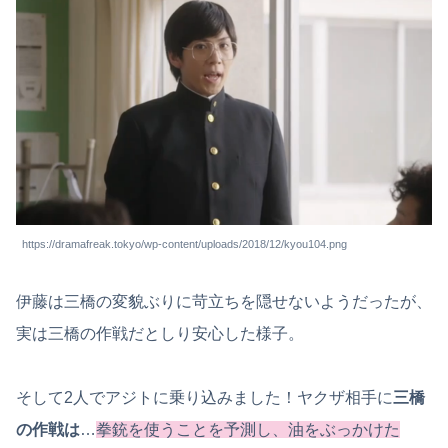
https://dramafreak.tokyo/wp-content/uploads/2018/12/kyou104.png
伊藤は三橋の変貌ぶりに苛立ちを隠せないようだったが、
実は三橋の作戦だとしり安心した様子。
そして2人でアジトに乗り込みました！ヤクザ相手に
三橋
の作戦は
…
拳銃を使うことを予測し、油をぶっかけた