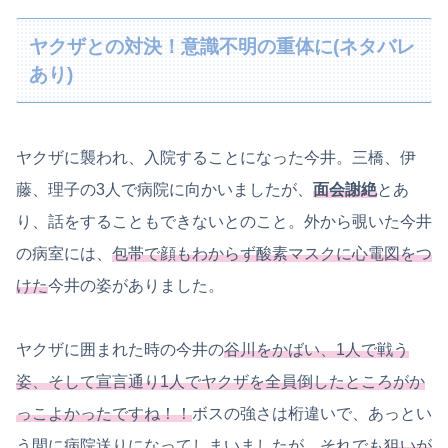
ヤクザとの対決！意識不明の重体に(ネタバレ
あり)
ヤクザに襲われ、入院することになった今井。三橋、伊
藤、理子の3人で病院に向かいましたが、
面会謝絶
とあ
り、話をすることもできないとのこと。外から覗いた今井
の病室には、
包帯で顔もわからず酸素マスクに心電図をつ
けた
今井の姿がありました。
ヤクザに囲まれた時の今井の
谷川をかばい、1人で戦う
姿、そして宣言通り1人でヤクザを全員倒したところがか
っこよかったですね！！
ボスの強さは桁違いで、あっとい
う間に病院送りになってしまいましたが、それでも
狙いが