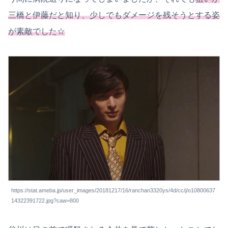
三橋と伊藤だと知り、少しでもダメージを残そうとする姿
が素敵でした☆
https://stat.ameba.jp/user_images/20181217/16/ranchan3320ys/4d/cc/j/o10800637
14322391722.jpg?caw=800