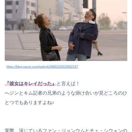
https://blog.naver.com/parkgh2988/220523082157
『彼女はキレイだった』
と言えば！
へジンとキム記者の兄弟のような掛け合いが見どころのひ
とつでもありますよね♪
実際、演じているファン・ジョンウムとチェ・シウォンの