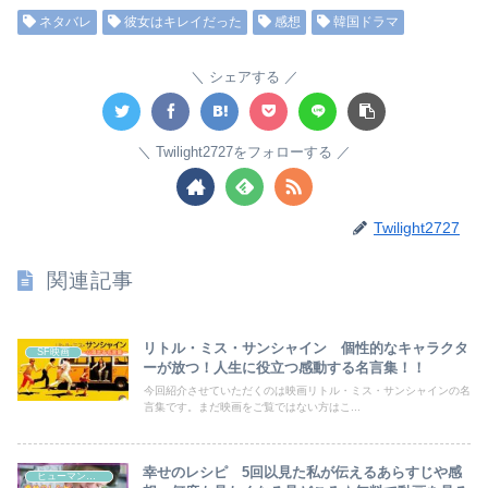
ネタバレ
彼女はキレイだった
感想
韓国ドラマ
シェアする
Twilight2727をフォローする
Twilight2727
関連記事
リトル・ミス・サンシャイン 個性的なキャラクタ
SF映画
ーが放つ！人生に役立つ感動する名言集！！
今回紹介させていただくのは映画リトル・ミス・サンシャインの名
言集です。まだ映画をご覧ではない方はこ...
幸せのレシピ 5回以見た私が伝えるあらすじや感
ヒューマンドラマ