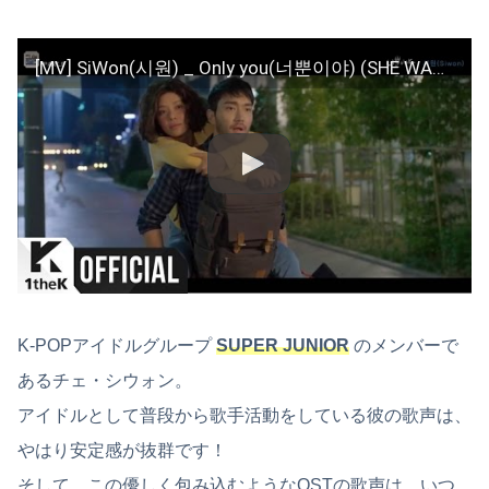
[MV] SiWon(시원) _ Only you(너뿐이야) (SHE WAS PRETTY(그녀는 예뻤다) OST Part.5)
K-POPアイドルグループ
SUPER JUNIOR
のメンバーで
あるチェ・シウォン。
アイドルとして普段から歌手活動をしている彼の歌声は、
やはり安定感が抜群です！
そして、この優しく包み込むようなOSTの歌声は、いつ