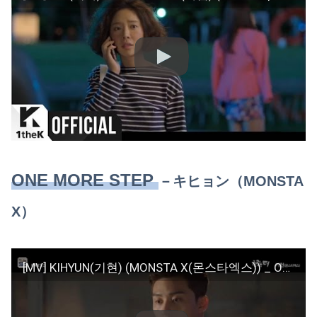
ONE MORE STEP
－
キヒョン（MONSTA
X）
[MV] KIHYUN(기현) (MONSTA X(몬스타엑스)) _ ONE MORE STEP(한 걸음 더) (She was pretty(그녀는 예뻤다) OST Part.3)