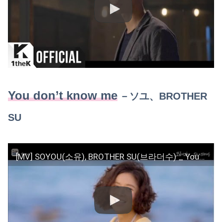
You don’t know me
－
ソユ、BROTHER
SU
[MV] SOYOU(소유), BROTHER SU(브라더수) _ You don`t know me(모르나봐) (SHE WAS PRETTY(그녀는 예뻤다) OST Part.4)