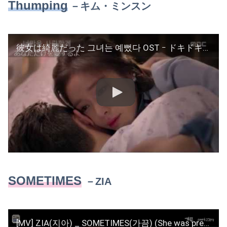
Thumping
－
キム・ミンスン
彼女は綺麗だった 그녀는 예뻤다 OST ｰ ドキドキドキ 쿵쿵쿵 / キム ミンスン 김민승
SOMETIMES
－ZIA
[MV] ZIA(지아) _ SOMETIMES(가끔) (She was pretty(그녀는 예뻤다) OST Part.2)