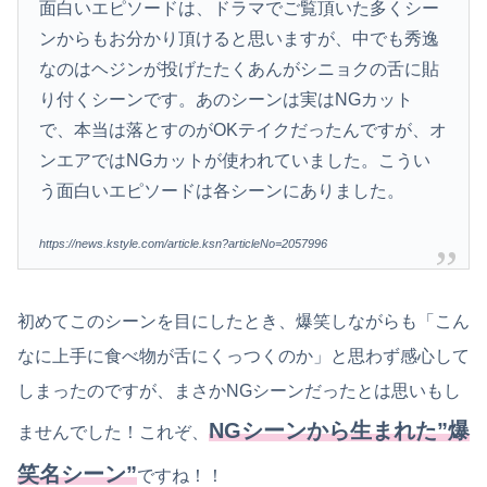
面白いエピソードは、ドラマでご覧頂いた多くシー
ンからもお分かり頂けると思いますが、中でも秀逸
なのはヘジンが投げたたくあんがシニョクの舌に貼
り付くシーンです。あのシーンは実はNGカット
で、本当は落とすのがOKテイクだったんですが、オ
ンエアではNGカットが使われていました。こうい
う面白いエピソードは各シーンにありました。
https://news.kstyle.com/article.ksn?articleNo=2057996
初めてこのシーンを目にしたとき、爆笑しながらも「こん
なに上手に食べ物が舌にくっつくのか」と思わず感心して
しまったのですが、まさかNGシーンだったとは思いもし
NGシーンから生まれた”爆
ませんでした！これぞ、
笑名シーン
”
ですね！！