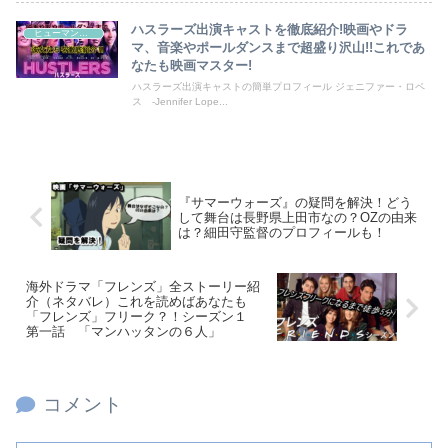
ハスラーズ出演キャストを徹底紹介!映画やドラ
ヒューマンドラマ
マ、音楽やポールダンスまで超盛り沢山!!これであ
なたも映画マスター!
ハスラーズ出演キャストの簡単プロフィール ジェニファー・ロペ
ス -Jennifer Lope...
『サマーウォーズ』の疑問を解決！どう
して舞台は長野県上田市なの？OZの由来
は？細田守監督のプロフィールも！
海外ドラマ「フレンズ」全ストーリー紹
介（ネタバレ）これを読めばあなたも
「フレンズ」フリーク？！シーズン１
第一話 「マンハッタンの６人」
コメント