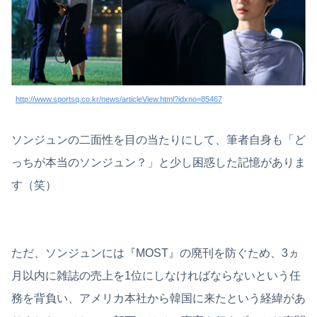
http://www.sportsq.co.kr/news/articleView.html?idxno=85467
ソンジュンの二面性を目の当たりにして、筆者自身も「ど
っちが本当のソンジュン？」と少し困惑した記憶がありま
す（笑）
ただ、ソンジュンには『MOST』の廃刊を防ぐため、3ヵ
月以内に雑誌の売上を1位にしなければならないという任
務を背負い、アメリカ本社から韓国に来たという経緯があ