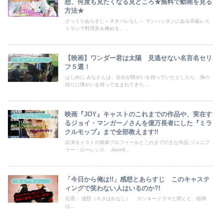
想、何度も見たくなる見どころ★無料で動画を見る
方法★
ざっくりあらすじ～ネタバレなし～ マンハッタンにある高級レス
トランで料理長を務める、...
【映画】ワンダー君は太陽 見逃せない名言名セリ
ヒューマンドラマ
フ５選！
はじめに みなさんは、自分が障がいを持っていたとしたら、身の
回りに障がいを持って生まれてきた...
映画『JOY』キャストのこれまでの作品や、実在す
ヒューマンドラマ
るジョイ・マンガーノさんを億万長者にした『ミラ
クルモップ』まで全部教えます!!
出演キャストの簡単プロフィールとこれまでの主な作品 ジェニフ
ァー・ローレンス ‐Jennif...
「今日から俺は!!」感想とあらすじ このキャステ
ヒューマンドラマ
ィングで笑わない人はいるのか?!
引用： 感想（ネタばれなし） ヤンキードラマと聞くと、喧嘩
ば...