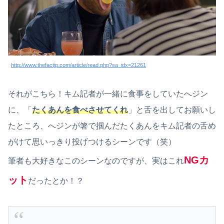
http://www.thefactjp.com/article/read.php?sa_idx=21261
それがこちら！キム記者が一緒に食事をしていたへジン
に、「
たくあんを食べさせてくれ
」と舌を出してお願いし
たところ、へジンが箸で掴んだたくあんをキム記者の舌め
がけて思いっきり投げつけるシーンです（笑）
NGカ
筆者も大好きなこのシーンなのですが、実はこれ
ット
だったとか！？