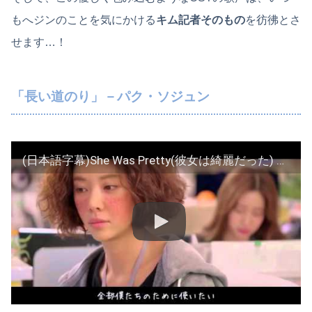
もへジンのことを気にかける
キム記者そのもの
を彷彿とさ
せます…！
「長い道のり」－パク・ソジュン
(日本語字幕)She Was Pretty(彼女は綺麗だった) OST 「먼 길(Long Way)」