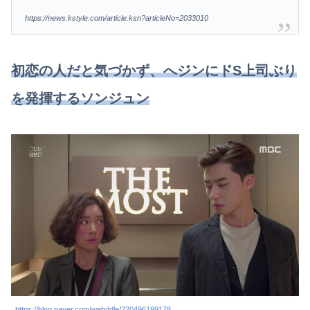
https://news.kstyle.com/article.ksn?articleNo=2033010
初恋の人だと気づかず、へジンにドS上司ぶり
を発揮するソンジュン
https://blog.naver.com/webddle/220496199178