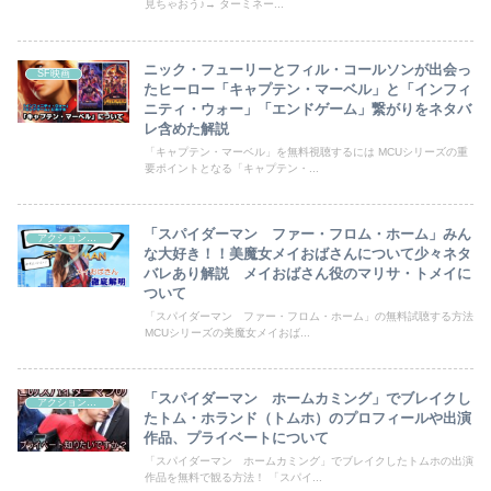
見ちゃおう♪→ ターミネー...
ニック・フューリーとフィル・コールソンが出会っ
SF映画
たヒーロー「キャプテン・マーベル」と「インフィ
ニティ・ウォー」「エンドゲーム」繋がりをネタバ
レ含めた解説
「キャプテン・マーベル」を無料視聴するには MCUシリーズの重
要ポイントとなる「キャプテン・...
「スパイダーマン ファー・フロム・ホーム」みん
アクション映画
な大好き！！美魔女メイおばさんについて少々ネタ
バレあり解説 メイおばさん役のマリサ・トメイに
ついて
「スパイダーマン ファー・フロム・ホーム」の無料試聴する方法
MCUシリーズの美魔女メイおば...
「スパイダーマン ホームカミング」でブレイクし
アクション映画
たトム・ホランド（トムホ）のプロフィールや出演
作品、プライベートについて
「スパイダーマン ホームカミング」でブレイクしたトムホの出演
作品を無料で観る方法！ 「スパイ...