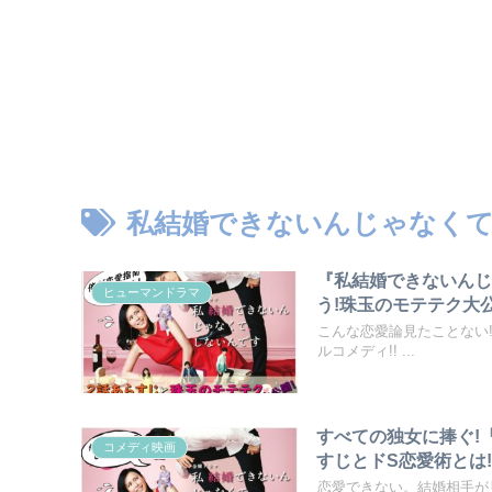
私結婚できないんじゃなく
『私結婚できないんじ
ヒューマンドラマ
う!珠玉のモテテク大
こんな恋愛論見たことない
ルコメディ!! ...
すべての独女に捧ぐ!
コメディ映画
すじとドS恋愛術とは
恋愛できない。結婚相手が