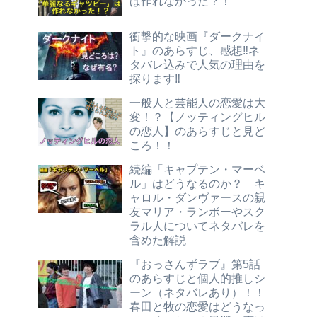
ば作れなかった？！
衝撃的な映画『ダークナイ
ト』のあらすじ、感想‼ネ
タバレ込みで人気の理由を
探ります‼
一般人と芸能人の恋愛は大
変！？【ノッティングヒル
の恋人】のあらすじと見ど
ころ！！
続編「キャプテン・マーベ
ル」はどうなるのか？ キ
ャロル・ダンヴァースの親
友マリア・ランボーやスク
ラル人についてネタバレを
含めた解説
『おっさんずラブ』第5話
のあらすじと個人的推しシ
ーン（ネタバレあり）！！
春田と牧の恋愛はどうなっ