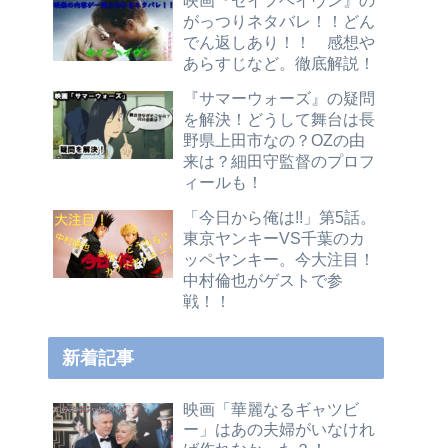
がっつりネタバレ！！どん
でん返しあり！！ 感想や
あらすじなど。徹底解説！
『サマーウォーズ』の疑問
を解決！どうして舞台は長
野県上田市なの？OZの由
来は？細田守監督のプロフ
ィールも！
「今日から俺は!!」第5話。
東京ヤンキーVS千葉のカ
ッペヤンキー。今大注目！
中村倫也がゲストで参
戦！！
新着記事
映画「華麗なるギャツビ
ー」はあの夫婦がいなけれ