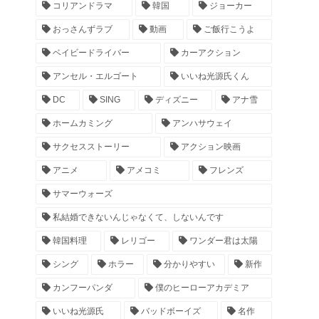
コリアンドラマ
韓国
ジョーカー
おっさんずラブ
動画
ご飯行こうよ
ベイビードライバー
カーアクション
アンセル・エルゴート
いいね光源氏くん
DC
SING
ディズニー
アナ雪
ホームカミング
アンハサウェイ
サクセスストーリー
アクション映画
アニメ
アメコミ
フレンズ
サマーウォーズ
私結婚できないんじゃなくて、しないんです
韓国料理
レリゴー
ワンダー君は太陽
シング
ホラー
分かりやすい
新作
カンフーパンダ
僕のヒーローアカデミア
いいね光源氏
バッドボーイズ
名作